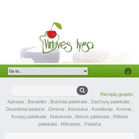
Faceb
Ieškoti:
Receptų grupės:
Apkepai
,
Bandelės
,
Bulviniai patiekalai
,
Daržovių patiekalai
,
Desertiniai padažai
,
Gėrimai
,
Keksiukai
,
Konditerija
,
Kremai
,
Kruopų patiekalai
,
Makaronai
,
Mėsos patiekalai
,
Miltiniai
patiekalai
,
Mišrainės
,
Padažai