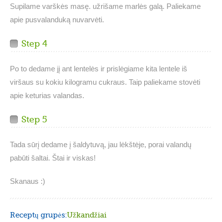
Supilame varškės masę. užrišame marlės galą. Paliekame
apie pusvalanduką nuvarvėti.
Step 4
Po to dedame jį ant lentelės ir prislėgiame kita lentele iš
viršaus su kokiu kilogramu cukraus. Taip paliekame stovėti
apie keturias valandas.
Step 5
Tada sūrį dedame į šaldytuvą, jau lėkštėje, porai valandų
pabūti šaltai. Štai ir viskas!
Skanaus :)
Receptų grupės:
Užkandžiai