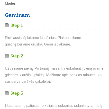
Marlės
Gaminam
Step 1
Pirmiausia išplakame kiaušinius. Plakant pilame
grietinę,beriame druską. Gerai išplakame.
Step 2
Užviriname pieną. Po trupuį maišant, neskubant į pieną pilame
grietinės-kiaušinių plakinį. Maišome apie penkias minutes, kol
susidarys varškės gabalėliai.
Step 3
Į kiaurasamtį patiesiame keliais sluoksniais sulankstytą marlę.