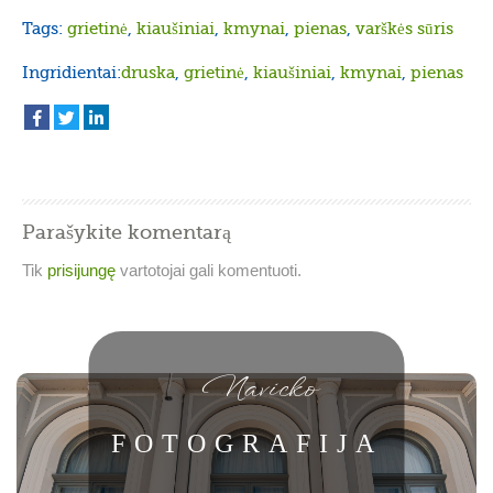
Tags:
grietinė
,
kiaušiniai
,
kmynai
,
pienas
,
varškės sūris
Ingridientai:
druska
,
grietinė
,
kiaušiniai
,
kmynai
,
pienas
Parašykite komentarą
Tik
prisijungę
vartotojai gali komentuoti.
Navicko
FOTOGRAFIJA