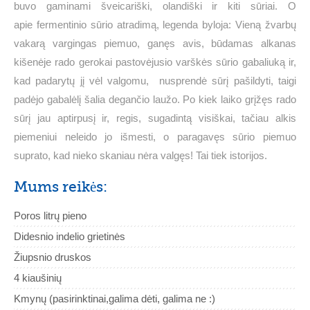
buvo gaminami šveicariški, olandiški ir kiti sūriai. O
apie fermentinio sūrio atradimą, legenda byloja: Vieną žvarbų
vakarą vargingas piemuo, ganęs avis, būdamas alkanas
kišenėje rado gerokai pastovėjusio varškės sūrio gabaliuką ir,
kad padarytų jį vėl valgomu, nusprendė sūrį pašildyti, taigi
padėjo gabalėlį šalia degančio laužo. Po kiek laiko grįžęs rado
sūrį jau aptirpusį ir, regis, sugadintą visiškai, tačiau alkis
piemeniui neleido jo išmesti, o paragavęs sūrio piemuo
suprato, kad nieko skaniau nėra valgęs! Tai tiek istorijos.
Mums reikės:
Poros litrų pieno
Didesnio indelio grietinės
Žiupsnio druskos
4 kiaušinių
Kmynų (pasirinktinai,galima dėti, galima ne :)