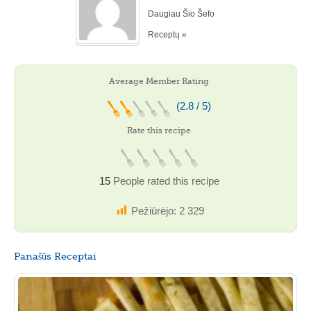
Daugiau Šio Šefo
Receptų »
Average Member Rating
(2.8 / 5)
Rate this recipe
15
People rated this recipe
Pežiūrėjo:
2 329
Panašūs Receptai