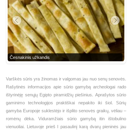
Česnakinis užkandis
Varškės sūris yra žinomas ir valgomas jau nuo senų senovės.
Rašytinės informacijos apie sūrio gamybą archeologai rado
ištyrinėję senųjų Egipto piramidžių piešinius. Aprašytos sūrio
gaminimo technologijos praktiškai nepakito iki šiol. Sūrių
gamyba Europoje suklestėjo ir išplito senovės graikų, vėliau –
romėnų dėka. Viduramžiais sūrio gamybą itin ištobulino
vienuoliai. Lietuvoje prieš I pasaulinį karą dvarų pieninės jau