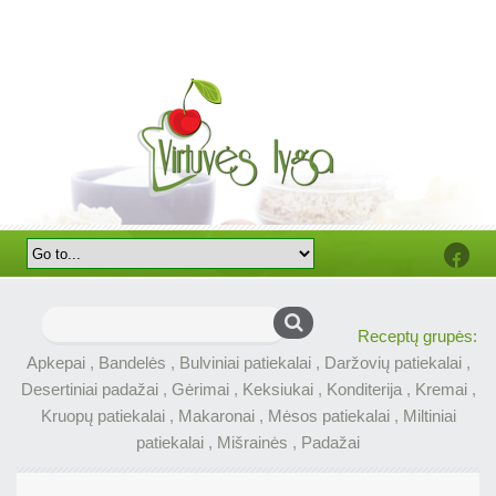
Faceb
Ieškoti:
Receptų grupės:
Apkepai
,
Bandelės
,
Bulviniai patiekalai
,
Daržovių patiekalai
,
Desertiniai padažai
,
Gėrimai
,
Keksiukai
,
Konditerija
,
Kremai
,
Kruopų patiekalai
,
Makaronai
,
Mėsos patiekalai
,
Miltiniai
patiekalai
,
Mišrainės
,
Padažai