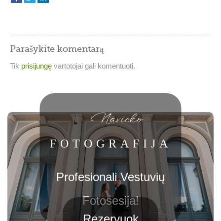
Parašykite komentarą
Tik
prisijungę
vartotojai gali komentuoti.
Navicko
FOTOGRAFIJA
Profesionali Vestuvių
Fotosesija!
Rezervuok