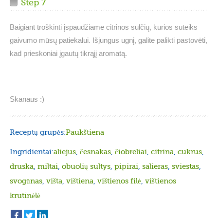
Step 7
Baigiant troškinti įspaudžiame citrinos sulčių, kurios suteiks
gaivumo mūsų patiekalui. Išjungus ugnį, galite palikti pastovėti,
kad prieskoniai įgautų tikrąjį aromatą.
Skanaus :)
Receptų grupės:
Paukštiena
Ingridientai:
aliejus
,
česnakas
,
čiobreliai
,
citrina
,
cukrus
,
druska
,
miltai
,
obuolių sultys
,
pipirai
,
salieras
,
sviestas
,
svogūnas
,
višta
,
vištiena
,
vištienos filė
,
vištienos
krutinėlė