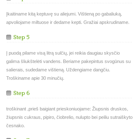
Įkaitiname kitą keptuvę su aliejumi. Vištieną po gabaliuką,
apvoliojame miltuose ir dedame kepti. Gražiai apskrudiname.
Step 5
Į puodą pilame visą litrą sulčių, jei reikia daugiau skysčio
galima šliukštelėti vandens. Beriame pakepintus svogūnus su
salierais, sudedame vištieną. Uždengiame dangčiu.
Troškiname apie 30 minučių.
Step 6
troškinant ,prieš baigiant prieskoniuojame: Žiupsnis druskos,
žiupsnis cukraus, pipiro, čiobrelio, nulupto bei peiliu sutraiškyto
česnako.