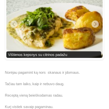
Vištienos kepsnys su citrinos padažu
Norėjau pagamint ką nors skanaus ir įdomaus.
Tačiau tam laiko, kaip ir nebuvo daug.
Receptą vieną beieškodamas radau.
Kurį vistiek savaip pagaminau.