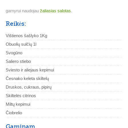
garnyrui naudojau
žaliasias salotas
.
Reikės:
Vištienos šašlyko 1Kg
Obuolių sulčių 1l
Svogūno
Saliero stiebo
Sviesto ir aliejaus kepimui
Česnako keleta skiltelų
Druskos, cukraus, pipirų
Skiltelės citrinos
Miltų kepimui
Čiobrelio
Gaminam