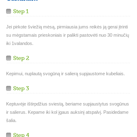
Step 1
Jei pirkote šviežią mėsą, pirmiausia jums reikės ją gerai įtrinti
su mėgstamais prieskoniais ir palikti pastovėti nuo 30 minučių
iki 1valandos.
Step 2
Kepimui, nuplautą svogūną ir salierą supjaustome kubeliais.
Step 3
Keptuvėje ištirpdžius sviestą, beriame supjaustytus svogūnus
ir salierus. Kepame iki kol įgaus auksinį atspalvį. Pasidedame
šalia.
Step 4