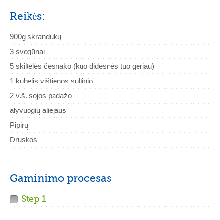
Reikės:
900g skrandukų
3 svogūnai
5 skiltelės česnako (kuo didesnės tuo geriau)
1 kubelis vištienos sultinio
2 v.š. sojos padažo
alyvuogių aliejaus
Pipirų
Druskos
Gaminimo procesas
Step 1