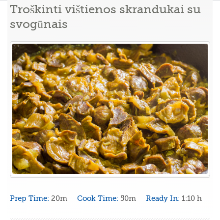
Troškinti vištienos skrandukai su
svogūnais
Prep Time:
20m
Cook Time:
50m
Ready In:
1:10 h