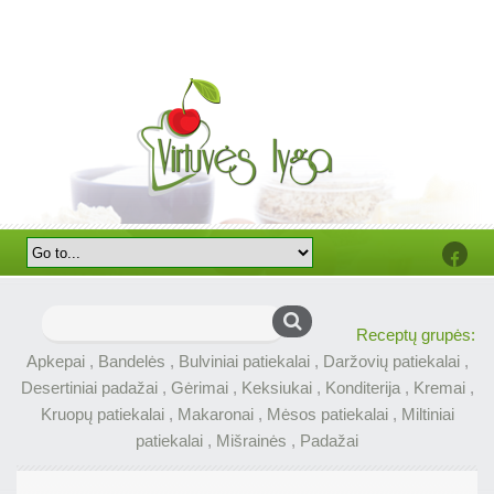
Faceb
Ieškoti:
Receptų grupės:
Apkepai
,
Bandelės
,
Bulviniai patiekalai
,
Daržovių patiekalai
,
Desertiniai padažai
,
Gėrimai
,
Keksiukai
,
Konditerija
,
Kremai
,
Kruopų patiekalai
,
Makaronai
,
Mėsos patiekalai
,
Miltiniai
patiekalai
,
Mišrainės
,
Padažai