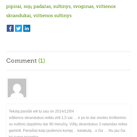
pipirai
,
sojų padažas
,
sultinys
,
svogūnas
,
vištienos
skrandukai
,
vištienos sultinys
Comment
(1)
Tekstą parašė eik tu sau on
2014/12/04
vištienos skrandukus reiktu virti 1,5 val…. ir po to dar visokio troškinimo
su sultinio dapylimu dar 90 minučių. Vištų skrandukus 3 valandas reikia
gaminti. Panašiai kaip jautienos kumpį… kalakutą…o čia … Nu jau čia
tai super receptas…