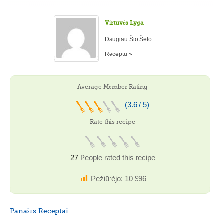
Virtuvės Lyga
Daugiau Šio Šefo
Receptų »
Average Member Rating
(3.6 / 5)
Rate this recipe
27
People rated this recipe
Pežiūrėjo:
10 996
Panašūs Receptai