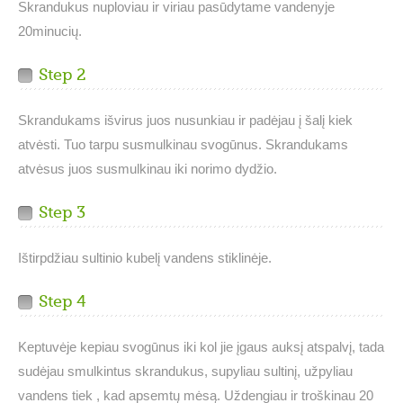
Skrandukus nuploviau ir viriau pasūdytame vandenyje
20minucių.
Step 2
Skrandukams išvirus juos nusunkiau ir padėjau į šalį kiek
atvėsti. Tuo tarpu susmulkinau svogūnus. Skrandukams
atvėsus juos susmulkinau iki norimo dydžio.
Step 3
Ištirpdžiau sultinio kubelį vandens stiklinėje.
Step 4
Keptuvėje kepiau svogūnus iki kol jie įgaus auksį atspalvį, tada
sudėjau smulkintus skrandukus, supyliau sultinį, užpyliau
vandens tiek , kad apsemtų mėsą. Uždengiau ir troškinau 20