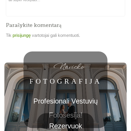
Parašykite komentarą
Tik
prisijungę
vartotojai gali komentuoti.
Navicko
FOTOGRAFIJA
Profesionali Vestuvių
Fotosesija!
Rezervuok