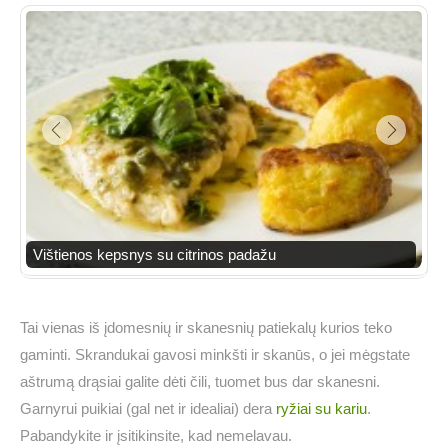
Vištienos kepsnys su citrinos padažu
Tai vienas iš įdomesnių ir skanesnių patiekalų kurios teko
gaminti. Skrandukai gavosi minkšti ir skanūs, o jei mėgstate
aštrumą drąsiai galite dėti čili, tuomet bus dar skanesni.
Garnyrui puikiai (gal net ir idealiai) dera
ryžiai su kariu
.
Pabandykite ir įsitikinsite, kad nemelavau.