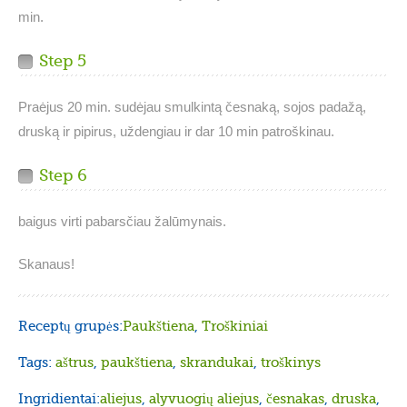
min.
Step 5
Praėjus 20 min. sudėjau smulkintą česnaką, sojos padažą,
druską ir pipirus, uždengiau ir dar 10 min patroškinau.
Step 6
baigus virti pabarsčiau žalūmynais.
Skanaus!
Receptų grupės:
Paukštiena
,
Troškiniai
Tags:
aštrus
,
paukštiena
,
skrandukai
,
troškinys
Ingridientai:
aliejus
,
alyvuogių aliejus
,
česnakas
,
druska
,