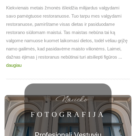
Kiekvienais metais žmonės išleidžia milijardus valgydami
savo pamėgtuose restoranuose. Tuo tarpu mes valgydami
restoranuose, pamirštame visas dietas ir pasiduodame
restorano siūlomam maistui. Tas maistas nebūna tai ką
valgome namuose kuomet laikomasi dietos, todėl vėliau grįžę
namo gailimės, kad pasidavėme maisto vilionėms. Laimei,
dažnas ėjimas į restoranus nebūtinai turi atsiliepti figūros ...
daugiau
Navicko
FOTOGRAFIJA
Profesionali Vestuvių