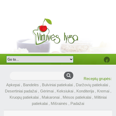
Faceb
Ieškoti:
Receptų grupės:
Apkepai
,
Bandelės
,
Bulviniai patiekalai
,
Daržovių patiekalai
,
Desertiniai padažai
,
Gėrimai
,
Keksiukai
,
Konditerija
,
Kremai
,
Kruopų patiekalai
,
Makaronai
,
Mėsos patiekalai
,
Miltiniai
patiekalai
,
Mišrainės
,
Padažai