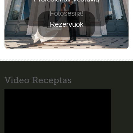
Fotosesija!
Rezervuok
Video Receptas