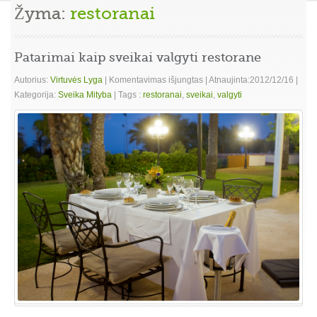
Žyma:
restoranai
Patarimai kaip sveikai valgyti restorane
įraše
Autorius:
Virtuvės Lyga
|
Komentavimas išjungtas
|
Atnaujinta:2012/12/16
|
Patarimai
Kategorija:
Sveika Mityba
|
Tags :
restoranai
,
sveikai
,
valgyti
kaip
sveikai
valgyti
restorane