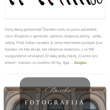
Gerą dieną gerbiamieji! Šiandien noriu su jumis pasidalinti
savo džiugesiu ir apmaudu, aptarsiu naujausią pirkinį – peilių
rinkinį. Prieš kelias savaites iš vieno internetinio puslapio (kur
kasdien vis kita akcija, bet reklamos nedarysiu..) su MB
susigundėme užsisakyti 10 dalių peilių rinkinį „Countor pro
knives“, kainavo su siuntimu 60 litų. Ilgai ...
daugiau
Navicko
FOTOGRAFIJA