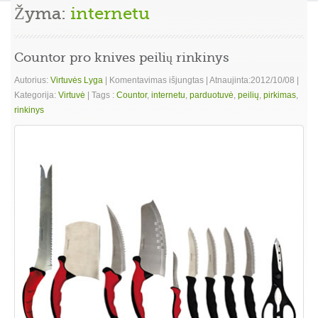
Žyma:
internetu
Countor pro knives peilių rinkinys
įraše
Autorius:
Virtuvės Lyga
|
Komentavimas išjungtas
|
Atnaujinta:2012/10/08
|
Countor
Kategorija:
Virtuvė
|
Tags :
Countor
,
internetu
,
parduotuvė
,
peilių
,
pirkimas
,
pro
rinkinys
knives
peilių
rinkinys