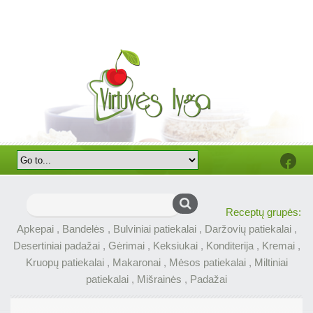
Faceb
Ieškoti:
Receptų grupės:
Apkepai
,
Bandelės
,
Bulviniai patiekalai
,
Daržovių patiekalai
,
Desertiniai padažai
,
Gėrimai
,
Keksiukai
,
Konditerija
,
Kremai
,
Kruopų patiekalai
,
Makaronai
,
Mėsos patiekalai
,
Miltiniai
patiekalai
,
Mišrainės
,
Padažai