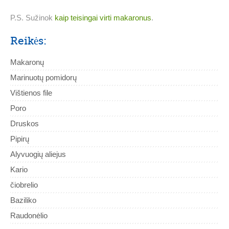
P.S. Sužinok
kaip teisingai virti makaronus
.
Reikės:
Makaronų
Marinuotų pomidorų
Vištienos file
Poro
Druskos
Pipirų
Alyvuogių aliejus
Kario
čiobrelio
Baziliko
Raudonėlio