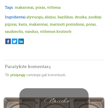
Tags:
makaronai
,
poras
,
vištiena
Ingridientai:
alyvuogių aliejus
,
bazilikas
,
druska
,
juodieji
pipirai
,
karis
,
makaronai
,
marinoti pomidorai
,
poras
,
raudonėlis
,
vanduo
,
vištienos krutinėlė
Parašykite komentarą
Tik
prisijungę
vartotojai gali komentuoti.
Navicko