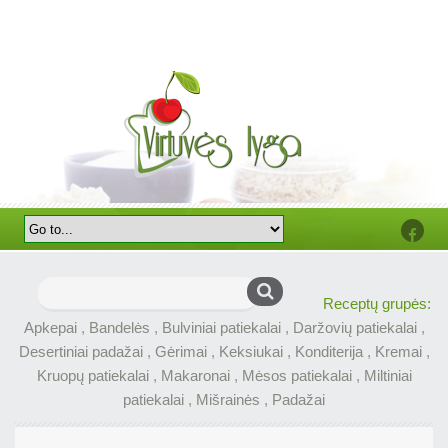
Faceb
Ieškoti:
Receptų grupės:
Apkepai
,
Bandelės
,
Bulviniai patiekalai
,
Daržovių patiekalai
,
Desertiniai padažai
,
Gėrimai
,
Keksiukai
,
Konditerija
,
Kremai
,
Kruopų patiekalai
,
Makaronai
,
Mėsos patiekalai
,
Miltiniai
patiekalai
,
Mišrainės
,
Padažai