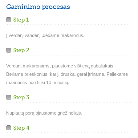
Gaminimo procesas
Step 1
Į verdanį vandenį ,dedame makaronus.
Step 2
Verdant makaronams, pjaustome vištieną gabaliukais.
Beriame prieskonius: kariį, druską, gerai įtriname. Paliekame
marinuotis nuo 5 iki 10 minučių.
Step 3
Nuplautą porą pjaustome griežinėliais.
Step 4