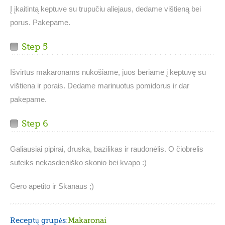
Į įkaitintą keptuve su trupučiu aliejaus, dedame vištieną bei
porus. Pakepame.
Step 5
Išvirtus makaronams nukošiame, juos beriame į keptuvę su
vištiena ir porais. Dedame marinuotus pomidorus ir dar
pakepame.
Step 6
Galiausiai pipirai, druska, bazilikas ir raudonėlis. O čiobrelis
suteiks nekasdieniško skonio bei kvapo :)
Gero apetito ir Skanaus ;)
Receptų grupės:
Makaronai