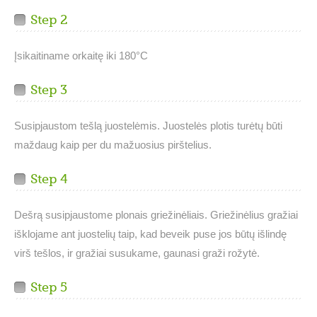
Step 2
Įsikaitiname orkaitę iki 180°C
Step 3
Susipjaustom tešlą juostelėmis. Juostelės plotis turėtų būti
maždaug kaip per du mažuosius pirštelius.
Step 4
Dešrą susipjaustome plonais griežinėliais. Griežinėlius gražiai
išklojame ant juostelių taip, kad beveik puse jos būtų išlindę
virš tešlos, ir gražiai susukame, gaunasi graži rožytė.
Step 5