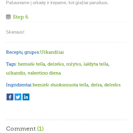
Pašauname į orkaitę ir kepame, kol gražiai paruduos.
Step 6
Skanaus!
Receptų grupės:
Užkandžiai
Tags:
bemielė tešla
,
dešrelės
,
rožytės
,
šaldyta tešla
,
užkandis
,
valentino diena
Ingridientai:
bemielė sluoksniuota tešla
,
dešra
,
dešrelės
Comment
(1)