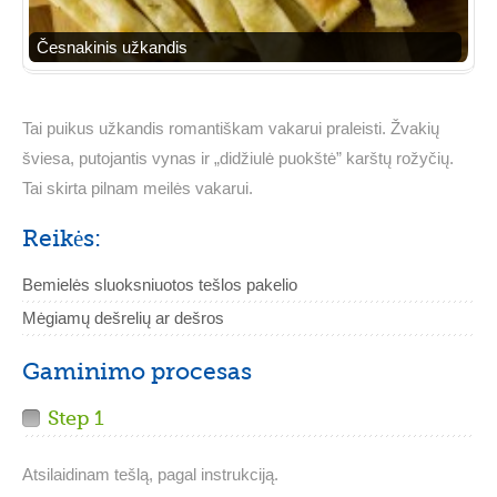
Česnakinis užkandis
Tai puikus užkandis romantiškam vakarui praleisti. Žvakių
šviesa, putojantis vynas ir „didžiulė puokštė” karštų rožyčių.
Tai skirta pilnam meilės vakarui.
Reikės:
Bemielės sluoksniuotos tešlos pakelio
Mėgiamų dešrelių ar dešros
Gaminimo procesas
Step 1
Atsilaidinam tešlą, pagal instrukciją.