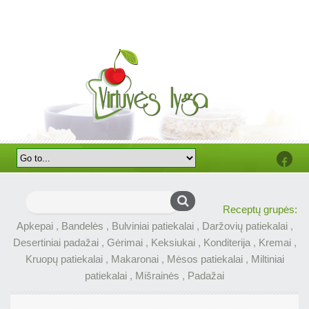
Faceb
Ieškoti:
Receptų grupės:
Apkepai
,
Bandelės
,
Bulviniai patiekalai
,
Daržovių patiekalai
,
Desertiniai padažai
,
Gėrimai
,
Keksiukai
,
Konditerija
,
Kremai
,
Kruopų patiekalai
,
Makaronai
,
Mėsos patiekalai
,
Miltiniai
patiekalai
,
Mišrainės
,
Padažai