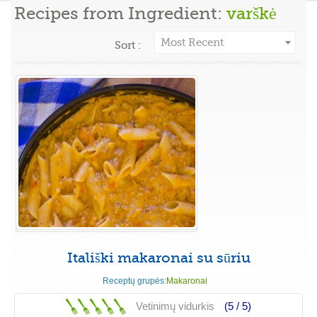
Recipes from Ingredient:
varškė
Most Recent
Sort :
Itališki makaronai su sūriu
Receptų grupės:
Makaronai
Vetinimų vidurkis
(5 /
5
)