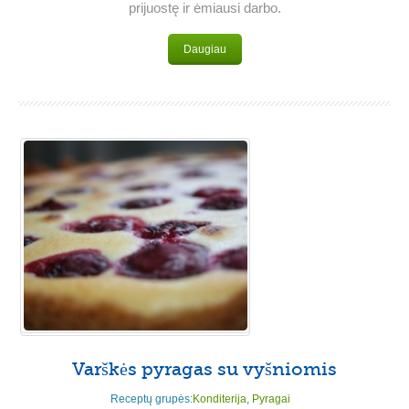
prijuostę ir ėmiausi darbo.
Daugiau
Varškės pyragas su vyšniomis
Receptų grupės:
Konditerija
,
Pyragai