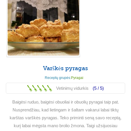
Varškės pyragas
Receptų grupės:
Pyragai
Vetinimų vidurkis
(5 /
5
)
Baigėsi ruduo, baigėsi obuoliai ir obuolių pyragai taip pat.
Nusprendžiau, kad lietingam ir šaltam vakarui labai tiktų
karštas varškės pyragas. Teko priminti seną savo receptą,
kurį labai mėgsta mano brolio žmona. Taigi užsijuosiau