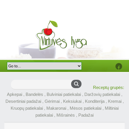
Faceb
Ieškoti:
Receptų grupės:
Apkepai
,
Bandelės
,
Bulviniai patiekalai
,
Daržovių patiekalai
,
Desertiniai padažai
,
Gėrimai
,
Keksiukai
,
Konditerija
,
Kremai
,
Kruopų patiekalai
,
Makaronai
,
Mėsos patiekalai
,
Miltiniai
patiekalai
,
Mišrainės
,
Padažai