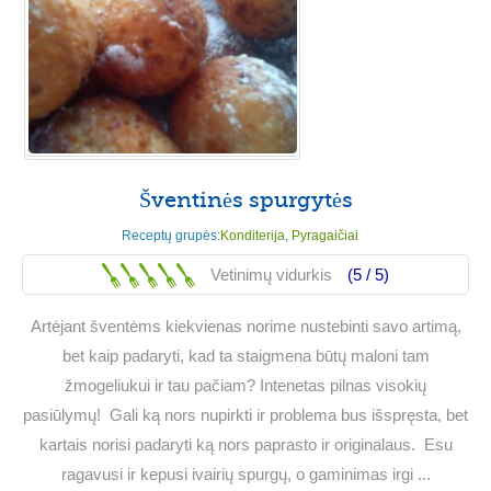
Šventinės spurgytės
Receptų grupės:
Konditerija
,
Pyragaičiai
Vetinimų vidurkis
(5 /
5
)
Artėjant šventėms kiekvienas norime nustebinti savo artimą,
bet kaip padaryti, kad ta staigmena būtų maloni tam
žmogeliukui ir tau pačiam? Intenetas pilnas visokių
pasiūlymų! Gali ką nors nupirkti ir problema bus išspręsta, bet
kartais norisi padaryti ką nors paprasto ir originalaus. Esu
ragavusi ir kepusi ivairių spurgų, o gaminimas irgi ...