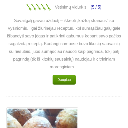
Vetinimų vidurkis
(5 /
5
)
Savaitgalį gavau užduotį – iškepti „kažką skanaus“ su
vyšniomis. Ilgai žiūrinėjau receptus, kol sumąsčiau galų gale
išbandyti savo jėgas ir patikrinti gabumus kepant savo pačios
sugalvotą receptą. Kadangi namuose buvo likusių sausainių
su riešutais, juos sumąsčiau naudoti kaip pagrindą, tokį patį
pagrindą (tik iš kitokių sausainių) naudojau ir citrininiam
morenginiam ...
Daugiau