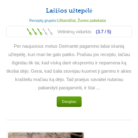
Lašišos užtepėlė
Receptų grupės:
Užkandžiai
,
Žuvies patiekalai
Vetinimų vidurkis
(3.7 /
5
)
Per naujuosius metus Deimantė pagamino labai skanią
užtepėlę, kuri man be galo patiko. Prašiau jos recepto, tačiau
išgirdau tik tai, kad viską darė ekspromtu ir nepamena ką
tiksliai dėjo. Gerai, kad šalia stovėjau kuomet ji gamino ir akies
krašteliu mačiau ką dėjo. Tad praėjus savaitei nutariau
pabandyti pasigaminti, ir štai ...
Daugiau