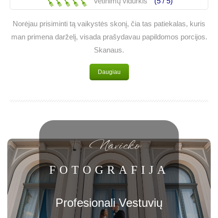
Vetinimų vidurkis
(5 /
5
)
Norėjau prisiminti tą vaikystės skonį, čia tas patiekalas, kuris
man primena darželį, visada prašydavau papildomos porcijos.
Skanaus.
Daugiau
Navicko
FOTOGRAFIJA
Profesionali Vestuvių