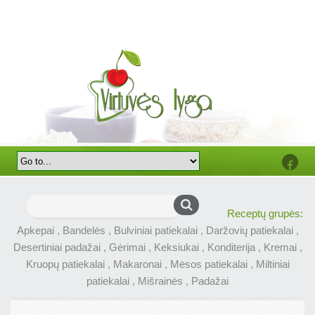
Faceb
Ieškoti:
Receptų grupės:
Apkepai
,
Bandelės
,
Bulviniai patiekalai
,
Daržovių patiekalai
,
Desertiniai padažai
,
Gėrimai
,
Keksiukai
,
Konditerija
,
Kremai
,
Kruopų patiekalai
,
Makaronai
,
Mėsos patiekalai
,
Miltiniai
patiekalai
,
Mišrainės
,
Padažai