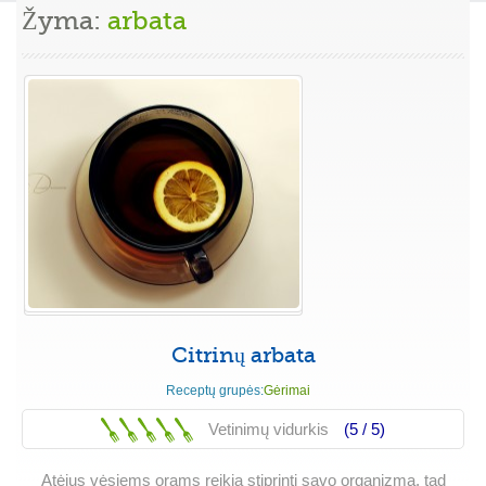
Žyma:
arbata
Citrinų arbata
Receptų grupės:
Gėrimai
Vetinimų vidurkis
(5 /
5
)
Atėjus vėsiems orams reikia stiprinti savo organizmą, tad