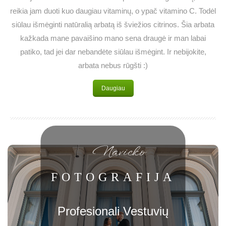
reikia jam duoti kuo daugiau vitaminų, o ypač vitamino C. Todėl
siūlau išmėginti natūralią arbatą iš šviežios citrinos. Šia arbata
kažkada mane pavaišino mano sena draugė ir man labai
patiko, tad jei dar nebandėte siūlau išmėgint. Ir nebijokite,
arbata nebus rūgšti :)
Daugiau
Navicko
FOTOGRAFIJA
Profesionali Vestuvių